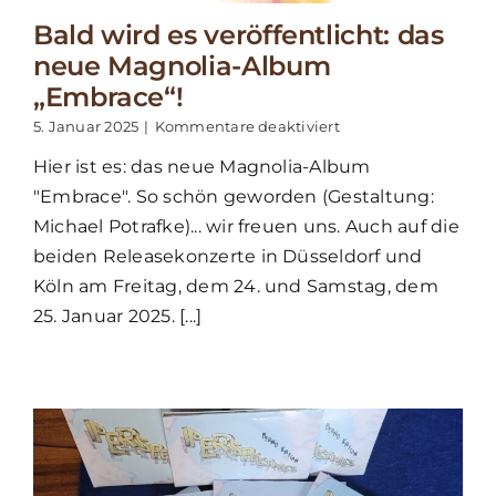
Bald wird es veröffentlicht: das
neue Magnolia-Album
„Embrace“!
für
5. Januar 2025
|
Kommentare deaktiviert
Bald
Hier ist es: das neue Magnolia-Album
wird
es
"Embrace". So schön geworden (Gestaltung:
veröffentlicht:
Michael Potrafke)... wir freuen uns. Auch auf die
das
neue
beiden Releasekonzerte in Düsseldorf und
Magnolia-
Köln am Freitag, dem 24. und Samstag, dem
Album
25. Januar 2025. [...]
„Embrace“!