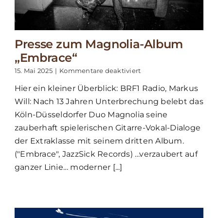
Presse zum Magnolia-Album
„Embrace“
für
15. Mai 2025
|
Kommentare deaktiviert
Presse
Hier ein kleiner Überblick: BRF1 Radio, Markus
zum
Magnolia-
Will: Nach 13 Jahren Unterbrechung belebt das
Album
Köln-Düsseldorfer Duo Magnolia seine
„Embrace“
zauberhaft spielerischen Gitarre-Vokal-Dialoge
der Extraklasse mit seinem dritten Album.
("Embrace", JazzSick Records) …verzaubert auf
ganzer Linie… moderner [...]