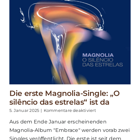
Die erste Magnolia-Single: „O
silêncio das estrelas“ ist da
für
5. Januar 2025
|
Kommentare deaktiviert
Die
Aus dem Ende Januar erscheinenden
erste
Magnolia-
Magnolia-Album "Embrace" werden vorab zwei
Single:
Singles veröffentlicht. Die erste ist seit dem
„O