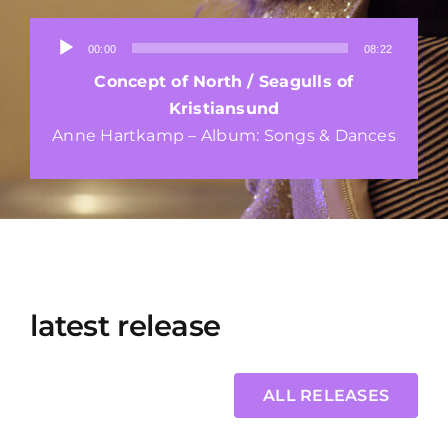
Audio-
00:00
08:22
Player
Concept of North / Seagulls of
Kristiansund
Anne Hartkamp – Album: Songs & Dances
latest release
ALL RELEASES