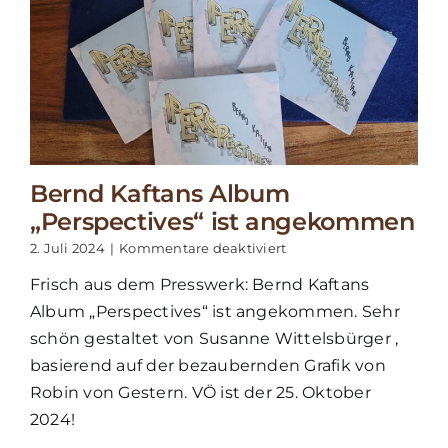
Bernd Kaftans Album
„Perspectives“ ist angekommen
für
2. Juli 2024
|
Kommentare deaktiviert
Bernd
Frisch aus dem Presswerk: Bernd Kaftans
Kaftans
Album
Album „Perspectives“ ist angekommen. Sehr
„Perspectives“
schön gestaltet von Susanne Wittelsbürger ,
ist
angekommen
basierend auf der bezaubernden Grafik von
Robin von Gestern. VÖ ist der 25. Oktober
2024!