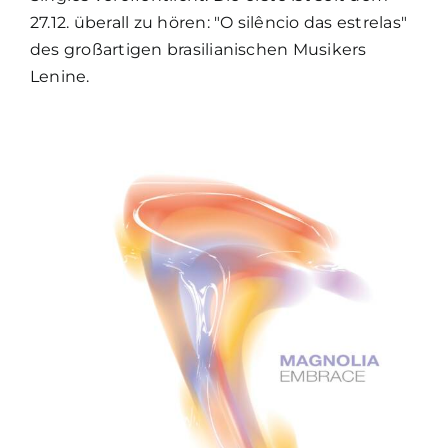
silêncio
27.12. überall zu hören: "O silêncio das estrelas"
das
des großartigen brasilianischen Musikers
estrelas“
Lenine.
ist
da