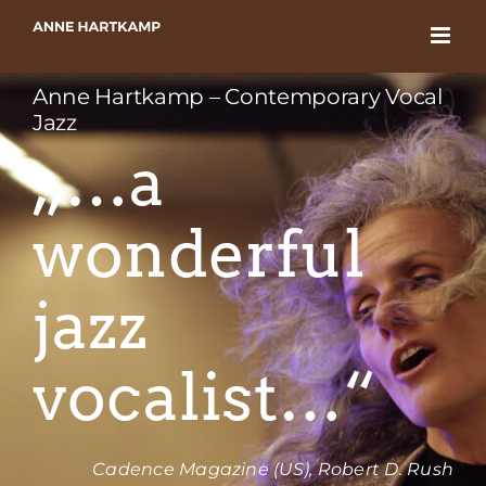
Zum
Inhalt
springen
Anne Hartkamp – Contemporary Vocal
Jazz
„…a
wonderful
jazz
vocalist…“
Cadence Magazine (US), Robert D. Rush