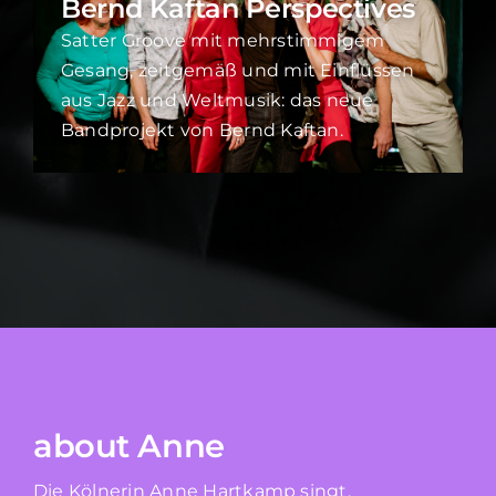
Bernd Kaftan Perspectives
Satter Groove mit mehrstimmigem
Gesang, zeitgemäß und mit Einflüssen
aus Jazz und Weltmusik: das neue
Bandprojekt von Bernd Kaftan.
about Anne
Die Kölnerin Anne Hartkamp singt,