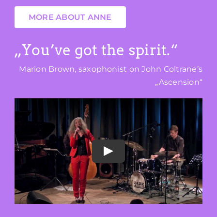
MORE ABOUT ANNE
„You’ve got the spirit.“
Marion Brown, saxophonist on John Coltrane’s
„Ascension“