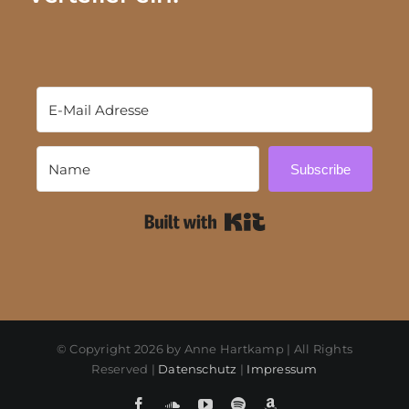
Subscribe
Built with Kit
© Copyright
2026 by Anne Hartkamp | All Rights
Reserved |
Datenschutz
|
Impressum
Facebook
SoundCloud
YouTube
Spotify
Amazon